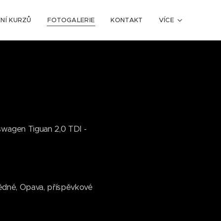
NÍ KURZŮ
FOTOGALERIE
KONTAKT
VÍCE
swagen Tiguan 2,0 TDI -
ědné, Opava, příspěvkové