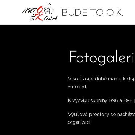
BUDE TO O.K.
Fotogaler
V současné době máme k dispoz
automat.
K výcviku skupiny B96 a B+
Výukové prostory se nacházej
organizaci