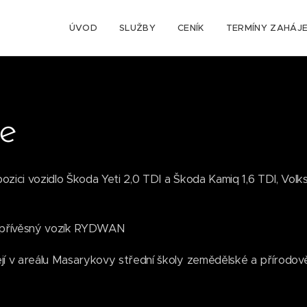
ÚVOD
SLUŽBY
CENÍK
TERMÍNY ZAHÁJE
ie
ici vozidlo Škoda Yeti 2,0 TDI a Škoda Kamiq 1,6 TDI, Volk
E přívěsný vozík RYDWAN
í v areálu Masarykovy střední školy zemědělské a přírodov