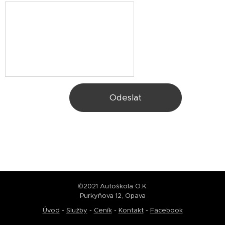
Odeslat
©2021 Autoškola O.K.
Purkyňova 12, Opava
Úvod
-
Služby
-
Ceník
-
Kontakt
-
Facebook